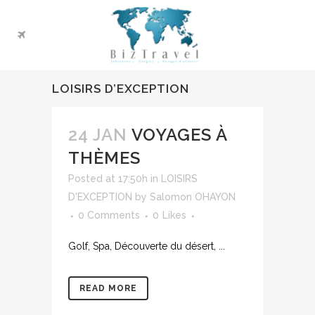
LOISIRS D’EXCEPTION
24 JAN
VOYAGES À
THÈMES
Posted at 17:50h
in
LOISIRS
D'EXCEPTION
by
Salomon OHAYON
0 Comments
0
Likes
Golf, Spa, Découverte du désert, ...
READ MORE