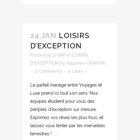
24 JAN
LOISIRS
D’EXCEPTION
Posted at 17:48h
in
LOISIRS
D'EXCEPTION
by
Salomon OHAYON
0 Comments
0
Likes
Le parfait mariage entre Voyages et
Luxe prend ici tout son sens. Nos
équipes étudient pour vous des
périples d'exception sur mesure.
Exprimez vos rêves les plus fous, et
laissez vous tenter par les merveilles
terrestres ! ...